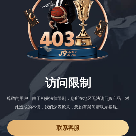
访问限制
尊敬的用户，由于相关法律限制，您所在地区无法访问J9产品，对
此造成的不便，我们深表歉意，您如有疑问请联系客服。
联系客服